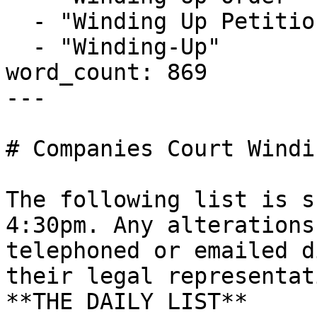
  - "Winding Up Petition"

  - "Winding-Up"

word_count: 869

---

# Companies Court Windi
The following list is s
4:30pm. Any alterations
telephoned or emailed d
their legal representati
**THE DAILY LIST**
